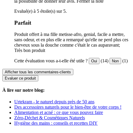
la possibilité de donner leur avis.
Fermer la note
Evalué(e) à 5 étoile(s) sur 5.
Parfait
Produit offert à ma fille metisse-afro, genial, facile a mettre,
sans odeur, et en plus elle a remarqué qu'elle ne perd plus ces
cheveux sous la douche comme c'était le cas auparavant;
Très bon produit
Cette évaluation vous a-t-elle été utile ?
(14)
(1)
Oui
Non
Afficher tous les commentaires-clients
Evaluer ce produit
À lire sur notre blog:
Urtekram - le naturel depuis près de 50 ans
Des accessoires naturels pour le bien-être de votre corps !
Alimentation et acné : ce que vous pouvez faire
Zéro-Déchet & Cosmétiques Naturels
Hygiène des mains : conseils et recettes DIY