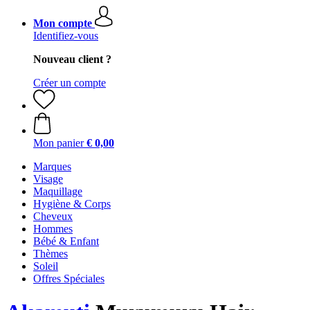
Mon compte
Identifiez-vous
Nouveau client ?
Créer un compte
Mon panier
€ 0,00
Marques
Visage
Maquillage
Hygiène & Corps
Cheveux
Hommes
Bébé & Enfant
Thèmes
Soleil
Offres Spéciales