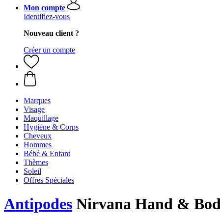
Mon compte
Identifiez-vous
Nouveau client ?
Créer un compte
Marques
Visage
Maquillage
Hygiène & Corps
Cheveux
Hommes
Bébé & Enfant
Thèmes
Soleil
Offres Spéciales
Antipodes
Nirvana Hand & Bo