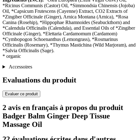
*Ricinus Communis (Castor) Oil, *Simmondsia Chinensis (Jojoba)
Oil, *Capsicum Frutescens (Cayenne) Extract, CO2 Extracts of
*Zingiber Officinale (Ginger), Arnica Montana (Arnica), *Rosa
Canina (Rosehip), *Hippophae Rhamnoides (Seabuckthorn) and
*Calendula Officinalis (Calendula), and Essential Oils of *Zingiber
Officinale (Ginger), *Elettaria Cardamomum (Cardamom)
*Cymbopogon Schoenanthus (Lemongrass), *Rosmarinus
Officinalis (Rosemary), *Thymus Mastichina (Wild Marjoram), and
*Salvia Officinalis (Sage).
* organic
Accessoires
Evaluations du produit
Evaluer ce produit
2 avis en français à propos du produit
Badger Balm Ginger Deep Tissue
Massage Oil
22 évaluations écrites dans d'autres