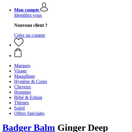
Mon compte
Identifiez-vous
Nouveau client ?
Créer un compte
Marques
Visage
Maquillage
Hygiène & Corps
Cheveux
Hommes
Bébé & Enfant
Thèmes
Soleil
Offres Spéciales
Badger Balm
Ginger Deep