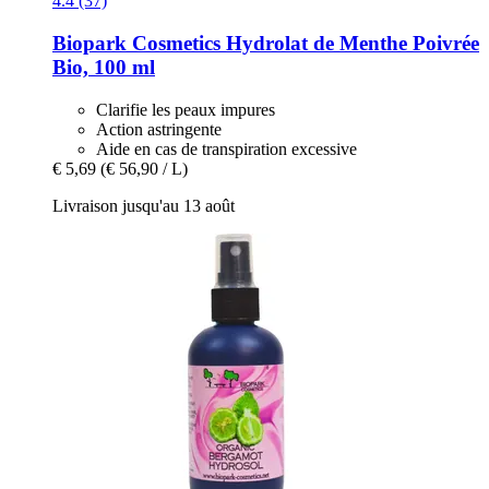
4.4 (37)
Biopark Cosmetics
Hydrolat de Menthe Poivrée
Bio, 100 ml
Clarifie les peaux impures
Action astringente
Aide en cas de transpiration excessive
€ 5,69
(€ 56,90 / L)
Livraison jusqu'au 13 août