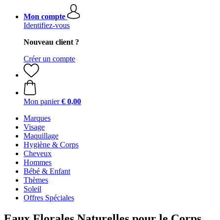
Mon compte
Identifiez-vous
Nouveau client ?
Créer un compte
Mon panier
€ 0,00
Marques
Visage
Maquillage
Hygiène & Corps
Cheveux
Hommes
Bébé & Enfant
Thèmes
Soleil
Offres Spéciales
Eaux Florales Naturelles pour le Corps