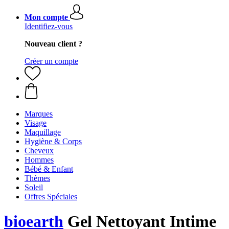
Mon compte
Identifiez-vous
Nouveau client ?
Créer un compte
Marques
Visage
Maquillage
Hygiène & Corps
Cheveux
Hommes
Bébé & Enfant
Thèmes
Soleil
Offres Spéciales
bioearth
Gel Nettoyant Intime