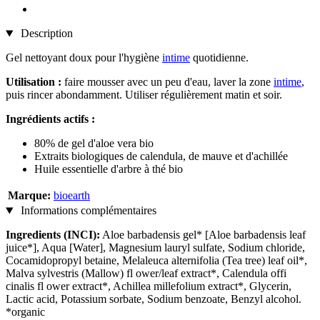
Description
Gel nettoyant doux pour l'hygiène
intime
quotidienne.
Utilisation :
faire mousser avec un peu d'eau, laver la zone
intime
,
puis rincer abondamment. Utiliser régulièrement matin et soir.
Ingrédients actifs :
80% de gel d'aloe vera bio
Extraits biologiques de calendula, de mauve et d'achillée
Huile essentielle d'arbre à thé bio
Marque:
bioearth
Informations complémentaires
Ingredients (INCI):
Aloe barbadensis gel* [Aloe barbadensis leaf
juice*], Aqua [Water], Magnesium lauryl sulfate, Sodium chloride,
Cocamidopropyl betaine, Melaleuca alternifolia (Tea tree) leaf oil*,
Malva sylvestris (Mallow) fl ower/leaf extract*, Calendula offi
cinalis fl ower extract*, Achillea millefolium extract*, Glycerin,
Lactic acid, Potassium sorbate, Sodium benzoate, Benzyl alcohol.
*organic