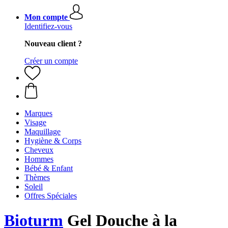
Mon compte
Identifiez-vous
Nouveau client ?
Créer un compte
Marques
Visage
Maquillage
Hygiène & Corps
Cheveux
Hommes
Bébé & Enfant
Thèmes
Soleil
Offres Spéciales
Bioturm
Gel Douche à la