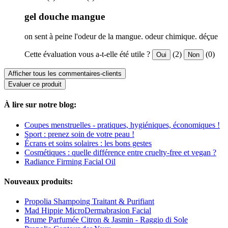
gel douche mangue
on sent à peine l'odeur de la mangue. odeur chimique. déçue
Cette évaluation vous a-t-elle été utile ?
(2)
(0)
Oui
Non
Afficher tous les commentaires-clients
Evaluer ce produit
À lire sur notre blog:
Coupes menstruelles - pratiques, hygiéniques, économiques !
Sport : prenez soin de votre peau !
Écrans et soins solaires : les bons gestes
Cosmétiques : quelle différence entre cruelty-free et vegan ?
Radiance Firming Facial Oil
Nouveaux produits:
Propolia Shampoing Traitant & Purifiant
Mad Hippie MicroDermabrasion Facial
Brume Parfumée Citron & Jasmin - Raggio di Sole