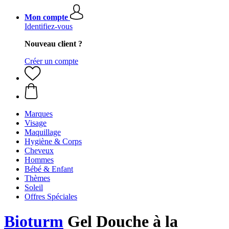
Mon compte
Identifiez-vous
Nouveau client ?
Créer un compte
Marques
Visage
Maquillage
Hygiène & Corps
Cheveux
Hommes
Bébé & Enfant
Thèmes
Soleil
Offres Spéciales
Bioturm
Gel Douche à la