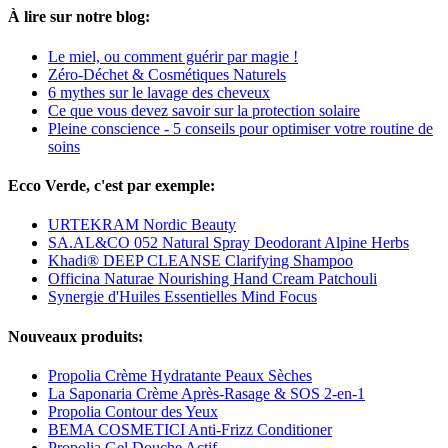
À lire sur notre blog:
Le miel, ou comment guérir par magie !
Zéro-Déchet & Cosmétiques Naturels
6 mythes sur le lavage des cheveux
Ce que vous devez savoir sur la protection solaire
Pleine conscience - 5 conseils pour optimiser votre routine de
soins
Ecco Verde, c'est par exemple:
URTEKRAM Nordic Beauty
SA.AL&CO 052 Natural Spray Deodorant Alpine Herbs
Khadi® DEEP CLEANSE Clarifying Shampoo
Officina Naturae Nourishing Hand Cream Patchouli
Synergie d'Huiles Essentielles Mind Focus
Nouveaux produits:
Propolia Crème Hydratante Peaux Sèches
La Saponaria Crème Après-Rasage & SOS 2-en-1
Propolia Contour des Yeux
BEMA COSMETICI Anti-Frizz Conditioner
Propolia Gel Douche Actif