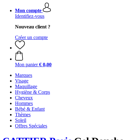
Mon compte
Identifiez-vous
Nouveau client ?
Créer un compte
Mon panier
€ 0,00
Marques
Visage
Maquillage
Hygiène & Corps
Cheveux
Hommes
Bébé & Enfant
Thèmes
Soleil
Offres Spéciales