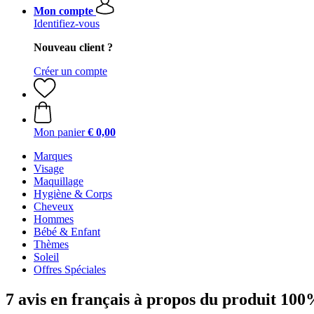
Mon compte
Identifiez-vous
Nouveau client ?
Créer un compte
Mon panier
€ 0,00
Marques
Visage
Maquillage
Hygiène & Corps
Cheveux
Hommes
Bébé & Enfant
Thèmes
Soleil
Offres Spéciales
7 avis en français à propos du produit 1