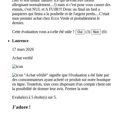
cher et soit disant 'naturel' (ce qui devrait etre moins
allergisant normalement....!) mais si c'est pour vous causer des
ennuis, c'est NUL et A FUIR!!! Donc au final un fard a
paupieres qui finira a la poubelle et de l'argent perdu....C'etait
mon premier achat chez Ecco Verde et probablement le
dernier.
Cette évaluation vous a-t-elle été utile ?
(3)
(0)
Oui
Non
Laurence
17 mars 2026
Achat verifié
"Achat vérifié" signifie que l'évaluation a été faite par
des consommateurs ayant acheté ce produit sur notre boutique
en ligne. Toutefois, tous ceux disposant d'un compte client ont
la possibilité de donner leur avis.
Fermer la note
Evalué(e) à 5 étoile(s) sur 5.
J'adore !