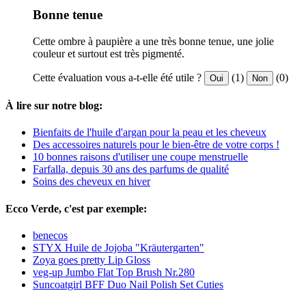
Bonne tenue
Cette ombre à paupière a une très bonne tenue, une jolie
couleur et surtout est très pigmenté.
Cette évaluation vous a-t-elle été utile ?
(1)
(0)
Oui
Non
À lire sur notre blog:
Bienfaits de l'huile d'argan pour la peau et les cheveux
Des accessoires naturels pour le bien-être de votre corps !
10 bonnes raisons d'utiliser une coupe menstruelle
Farfalla, depuis 30 ans des parfums de qualité
Soins des cheveux en hiver
Ecco Verde, c'est par exemple:
benecos
STYX Huile de Jojoba "Kräutergarten"
Zoya goes pretty Lip Gloss
veg-up Jumbo Flat Top Brush Nr.280
Suncoatgirl BFF Duo Nail Polish Set Cuties