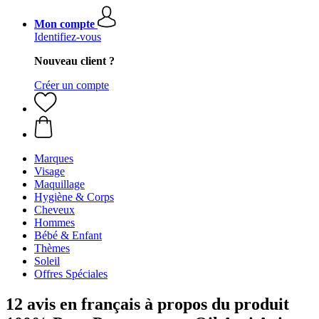
Mon compte
Identifiez-vous
Nouveau client ?
Créer un compte
Marques
Visage
Maquillage
Hygiène & Corps
Cheveux
Hommes
Bébé & Enfant
Thèmes
Soleil
Offres Spéciales
12 avis en français à propos du produit