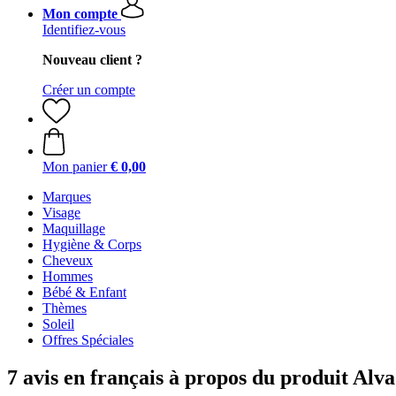
Mon compte
Identifiez-vous
Nouveau client ?
Créer un compte
Mon panier
€ 0,00
Marques
Visage
Maquillage
Hygiène & Corps
Cheveux
Hommes
Bébé & Enfant
Thèmes
Soleil
Offres Spéciales
7 avis en français à propos du produit Alv