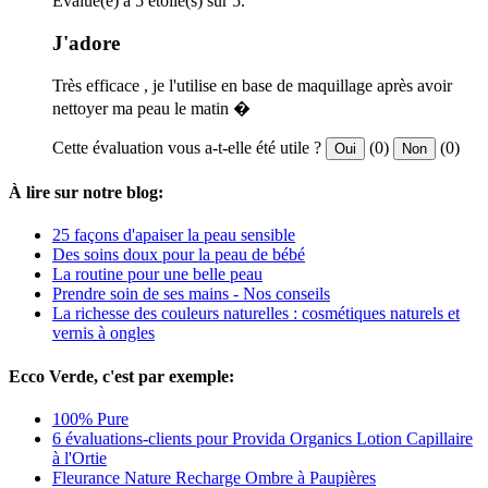
Evalué(e) à 5 étoile(s) sur 5.
J'adore
Très efficace , je l'utilise en base de maquillage après avoir
nettoyer ma peau le matin �
Cette évaluation vous a-t-elle été utile ?
(0)
(0)
Oui
Non
À lire sur notre blog:
25 façons d'apaiser la peau sensible
Des soins doux pour la peau de bébé
La routine pour une belle peau
Prendre soin de ses mains - Nos conseils
La richesse des couleurs naturelles : cosmétiques naturels et
vernis à ongles
Ecco Verde, c'est par exemple:
100% Pure
6 évaluations-clients pour Provida Organics Lotion Capillaire
à l'Ortie
Fleurance Nature Recharge Ombre à Paupières