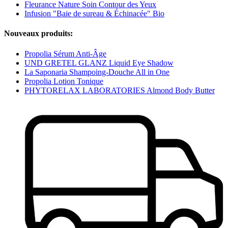
Fleurance Nature Soin Contour des Yeux
Infusion "Baie de sureau & Échinacée" Bio
Nouveaux produits:
Propolia Sérum Anti-Âge
UND GRETEL GLANZ Liquid Eye Shadow
La Saponaria Shampoing-Douche All in One
Propolia Lotion Tonique
PHYTORELAX LABORATORIES Almond Body Butter