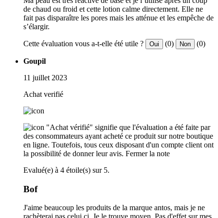
Ma peau est très réactive de base et je l’utilise après un coup
de chaud ou froid et cette lotion calme directement. Elle ne
fait pas disparaître les pores mais les atténue et les empêche de
s’élargir.
Cette évaluation vous a-t-elle été utile ?
(0)
(0)
Oui
Non
Goupil
11 juillet 2023
Achat verifié
"Achat vérifié" signifie que l'évaluation a été faite par
des consommateurs ayant acheté ce produit sur notre boutique
en ligne. Toutefois, tous ceux disposant d'un compte client ont
la possibilité de donner leur avis.
Fermer la note
Evalué(e) à 4 étoile(s) sur 5.
Bof
J'aime beaucoup les produits de la marque antos, mais je ne
rachèterai pas celui ci. Je le trouve moyen. Pas d'effet sur mes