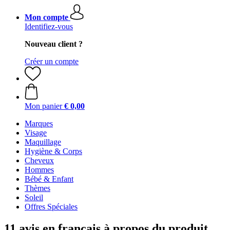
Mon compte
Identifiez-vous
Nouveau client ?
Créer un compte
Mon panier
€ 0,00
Marques
Visage
Maquillage
Hygiène & Corps
Cheveux
Hommes
Bébé & Enfant
Thèmes
Soleil
Offres Spéciales
11 avis en français à propos du produit