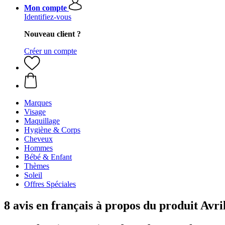
Mon compte
Identifiez-vous
Nouveau client ?
Créer un compte
Marques
Visage
Maquillage
Hygiène & Corps
Cheveux
Hommes
Bébé & Enfant
Thèmes
Soleil
Offres Spéciales
8 avis en français à propos du produit Av