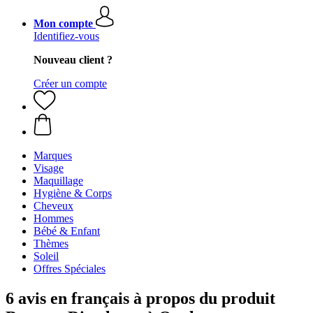
Mon compte
Identifiez-vous
Nouveau client ?
Créer un compte
Marques
Visage
Maquillage
Hygiène & Corps
Cheveux
Hommes
Bébé & Enfant
Thèmes
Soleil
Offres Spéciales
6 avis en français à propos du produit