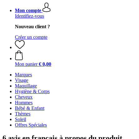
Mon compte
Identifiez-vous
Nouveau client ?
Créer un compte
Mon panier
€ 0,00
Marques
Visage
Maquillage
Hygiène & Corps
Cheveux
Hommes
Bébé & Enfant
Thèmes
Soleil
Offres Spéciales
6 avis en français à propos du produit