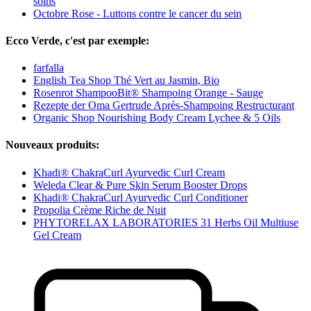
soins
Octobre Rose - Luttons contre le cancer du sein
Ecco Verde, c'est par exemple:
farfalla
English Tea Shop Thé Vert au Jasmin, Bio
Rosenrot ShampooBit® Shampoing Orange - Sauge
Rezepte der Oma Gertrude Après-Shampoing Restructurant
Organic Shop Nourishing Body Cream Lychee & 5 Oils
Nouveaux produits:
Khadi® ChakraCurl Ayurvedic Curl Cream
Weleda Clear & Pure Skin Serum Booster Drops
Khadi® ChakraCurl Ayurvedic Curl Conditioner
Propolia Crème Riche de Nuit
PHYTORELAX LABORATORIES 31 Herbs Oil Multiuse
Gel Cream