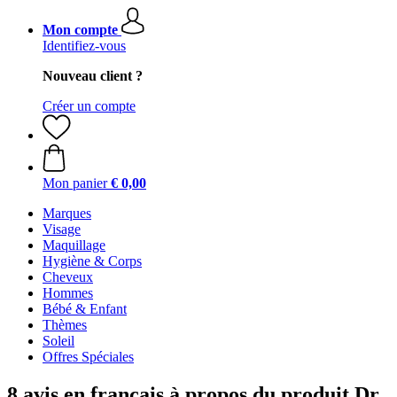
Mon compte
Identifiez-vous
Nouveau client ?
Créer un compte
Mon panier
€ 0,00
Marques
Visage
Maquillage
Hygiène & Corps
Cheveux
Hommes
Bébé & Enfant
Thèmes
Soleil
Offres Spéciales
8 avis en français à propos du produit Dr.