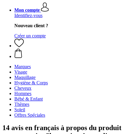
Mon compte
Identifiez-vous
Nouveau client ?
Créer un compte
Marques
Visage
Maquillage
Hygiène & Corps
Cheveux
Hommes
Bébé & Enfant
Thèmes
Soleil
Offres Spéciales
14 avis en français à propos du produit