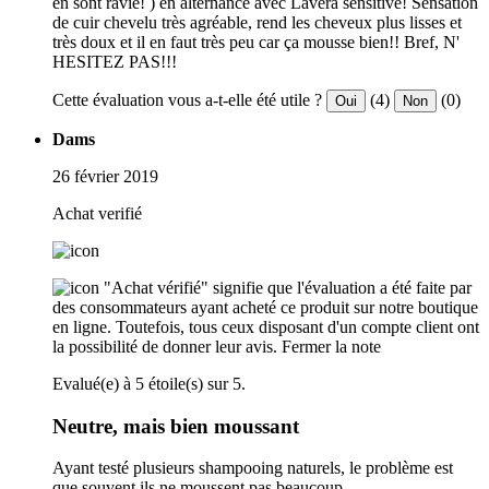
en sont ravie! ) en alternance avec Lavera sensitive! Sensation
de cuir chevelu très agréable, rend les cheveux plus lisses et
très doux et il en faut très peu car ça mousse bien!! Bref, N'
HESITEZ PAS!!!
Cette évaluation vous a-t-elle été utile ?
(4)
(0)
Oui
Non
Dams
26 février 2019
Achat verifié
"Achat vérifié" signifie que l'évaluation a été faite par
des consommateurs ayant acheté ce produit sur notre boutique
en ligne. Toutefois, tous ceux disposant d'un compte client ont
la possibilité de donner leur avis.
Fermer la note
Evalué(e) à 5 étoile(s) sur 5.
Neutre, mais bien moussant
Ayant testé plusieurs shampooing naturels, le problème est
que souvent ils ne moussent pas beaucoup.