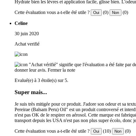
Hydrate bien les lèvres et application facile, glisse bien. L'odeu
Cette évaluation vous a-t-elle été utile ?
(0)
(0)
Oui
Non
Celine
30 juin 2020
Achat verifié
"Achat vérifié" signifie que l'évaluation a été faite par
donner leur avis.
Fermer la note
Evalué(e) à 3 étoile(s) sur 5.
Super mais...
Je suis très mitigée pour ce produit. J'adore son odeur et sa tex
Pereirae (Balsam Peru) Oil" est un produit controversé et interd
n'est pas OK de le respirer en aérosol. Cette marque est fabriqué
transport depuis les USA n'est pas non plus super écolo, donc je
Cette évaluation vous a-t-elle été utile ?
(10)
(0)
Oui
Non