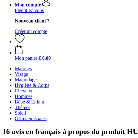
Mon compte
Identifiez-vous
Nouveau client ?
Créer un compte
Mon panier
€ 0,00
Marques
Visage
Maquillage
Hygiène & Corps
Cheveux
Hommes
Bébé & Enfant
Thèmes
Soleil
Offres Spéciales
16 avis en français à propos du produit