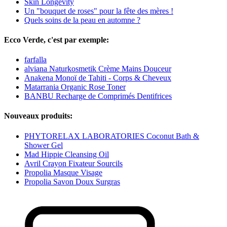
Skin Longevity
Un "bouquet de roses" pour la fête des mères !
Quels soins de la peau en automne ?
Ecco Verde, c'est par exemple:
farfalla
alviana Naturkosmetik Crème Mains Douceur
Anakena Monoï de Tahiti - Corps & Cheveux
Matarrania Organic Rose Toner
BANBU Recharge de Comprimés Dentifrices
Nouveaux produits:
PHYTORELAX LABORATORIES Coconut Bath &
Shower Gel
Mad Hippie Cleansing Oil
Avril Crayon Fixateur Sourcils
Propolia Masque Visage
Propolia Savon Doux Surgras