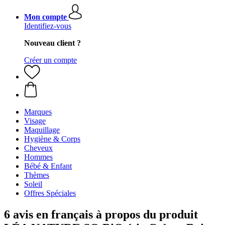
Mon compte
Identifiez-vous
Nouveau client ?
Créer un compte
Marques
Visage
Maquillage
Hygiène & Corps
Cheveux
Hommes
Bébé & Enfant
Thèmes
Soleil
Offres Spéciales
6 avis en français à propos du produit