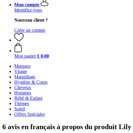
Mon compte
Identifiez-vous
Nouveau client ?
Créer un compte
Mon panier
€ 0,00
Marques
Visage
Maquillage
Hygiène & Corps
Cheveux
Hommes
Bébé & Enfant
Thèmes
Soleil
Offres Spéciales
6 avis en français à propos du produit Li