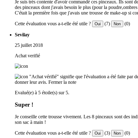
Je suis très contente d'avoir commandé ces pinceaux. IIs sont de t
des pinceaux dont j'avais besoin le plus (pour la poudre,ombres 
C'était la première fois que j'avais une trousse de make-up si
Cette évaluation vous a-t-elle été utile ?
(7)
(0)
Oui
Non
Sevilay
25 juillet 2018
Achat verifié
"Achat vérifié" signifie que l'évaluation a été faite par
donner leur avis.
Fermer la note
Evalué(e) à 5 étoile(s) sur 5.
Super !
Je conseille cette trousse vivement. Les 8 pinceaux sont des in
son sac à main !
Cette évaluation vous a-t-elle été utile ?
(3)
(0)
Oui
Non