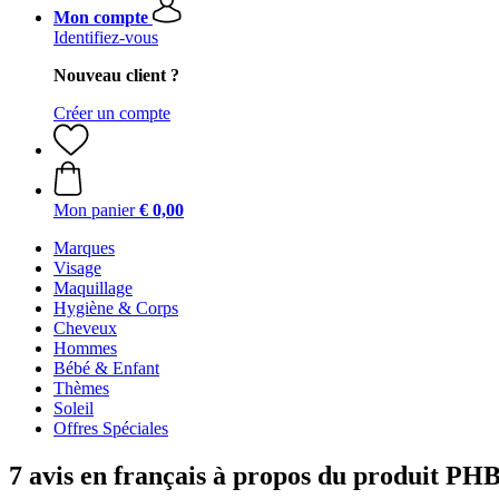
Mon compte
Identifiez-vous
Nouveau client ?
Créer un compte
Mon panier
€ 0,00
Marques
Visage
Maquillage
Hygiène & Corps
Cheveux
Hommes
Bébé & Enfant
Thèmes
Soleil
Offres Spéciales
7 avis en français à propos du produit PH