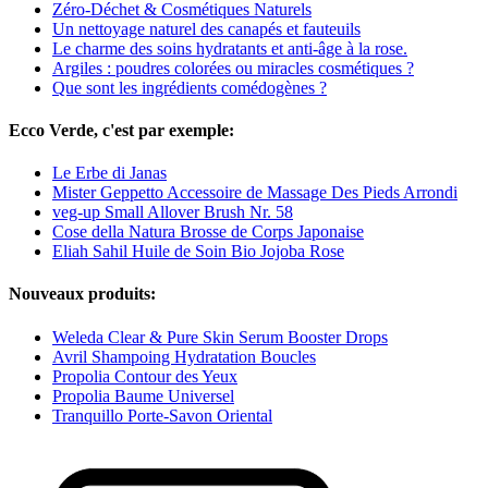
Zéro-Déchet & Cosmétiques Naturels
Un nettoyage naturel des canapés et fauteuils
Le charme des soins hydratants et anti-âge à la rose.
Argiles : poudres colorées ou miracles cosmétiques ?
Que sont les ingrédients comédogènes ?
Ecco Verde, c'est par exemple:
Le Erbe di Janas
Mister Geppetto Accessoire de Massage Des Pieds Arrondi
veg-up Small Allover Brush Nr. 58
Cose della Natura Brosse de Corps Japonaise
Eliah Sahil Huile de Soin Bio Jojoba Rose
Nouveaux produits:
Weleda Clear & Pure Skin Serum Booster Drops
Avril Shampoing Hydratation Boucles
Propolia Contour des Yeux
Propolia Baume Universel
Tranquillo Porte-Savon Oriental