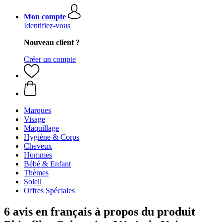
Mon compte
Identifiez-vous
Nouveau client ?
Créer un compte
Marques
Visage
Maquillage
Hygiène & Corps
Cheveux
Hommes
Bébé & Enfant
Thèmes
Soleil
Offres Spéciales
6 avis en français à propos du produit