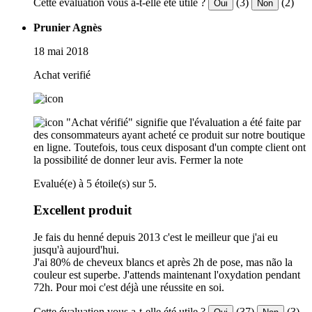
Cette évaluation vous a-t-elle été utile ?
(3)
(2)
Oui
Non
Prunier Agnès
18 mai 2018
Achat verifié
"Achat vérifié" signifie que l'évaluation a été faite par
des consommateurs ayant acheté ce produit sur notre boutique
en ligne. Toutefois, tous ceux disposant d'un compte client ont
la possibilité de donner leur avis.
Fermer la note
Evalué(e) à 5 étoile(s) sur 5.
Excellent produit
Je fais du henné depuis 2013 c'est le meilleur que j'ai eu
jusqu'à aujourd'hui.
J'ai 80% de cheveux blancs et après 2h de pose, mas não la
couleur est superbe. J'attends maintenant l'oxydation pendant
72h. Pour moi c'est déjà une réussite en soi.
Cette évaluation vous a-t-elle été utile ?
(37)
(3)