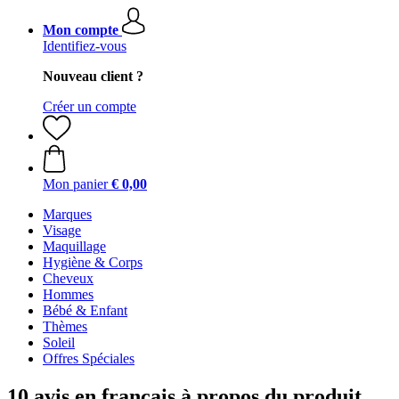
Mon compte
Identifiez-vous
Nouveau client ?
Créer un compte
Mon panier
€ 0,00
Marques
Visage
Maquillage
Hygiène & Corps
Cheveux
Hommes
Bébé & Enfant
Thèmes
Soleil
Offres Spéciales
10 avis en français à propos du produit