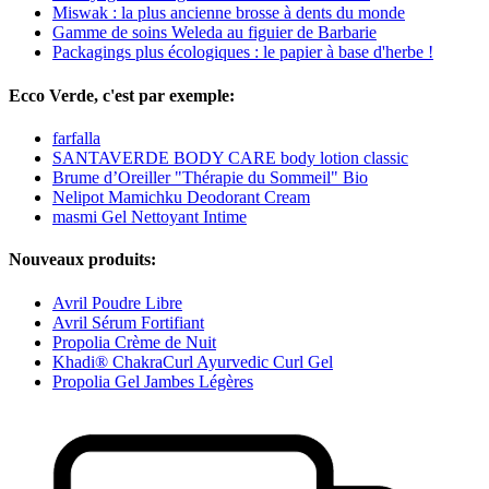
Miswak : la plus ancienne brosse à dents du monde
Gamme de soins Weleda au figuier de Barbarie
Packagings plus écologiques : le papier à base d'herbe !
Ecco Verde, c'est par exemple:
farfalla
SANTAVERDE BODY CARE body lotion classic
Brume d’Oreiller "Thérapie du Sommeil" Bio
Nelipot Mamichku Deodorant Cream
masmi Gel Nettoyant Intime
Nouveaux produits:
Avril Poudre Libre
Avril Sérum Fortifiant
Propolia Crème de Nuit
Khadi® ChakraCurl Ayurvedic Curl Gel
Propolia Gel Jambes Légères