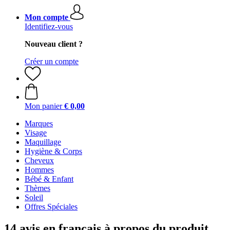
Mon compte
Identifiez-vous
Nouveau client ?
Créer un compte
Mon panier
€ 0,00
Marques
Visage
Maquillage
Hygiène & Corps
Cheveux
Hommes
Bébé & Enfant
Thèmes
Soleil
Offres Spéciales
14 avis en français à propos du produit