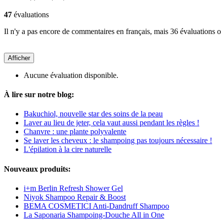
47
évaluations
Il n'y a pas encore de commentaires en français, mais 36 évaluations on
Afficher
Aucune évaluation disponible.
À lire sur notre blog:
Bakuchiol, nouvelle star des soins de la peau
Laver au lieu de jeter, cela vaut aussi pendant les règles !
Chanvre : une plante polyvalente
Se laver les cheveux : le shampoing pas toujours nécessaire !
L'épilation à la cire naturelle
Nouveaux produits:
i+m Berlin Refresh Shower Gel
Niyok Shampoo Repair & Boost
BEMA COSMETICI Anti-Dandruff Shampoo
La Saponaria Shampoing-Douche All in One