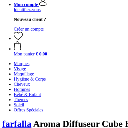
Mon compte
Identifiez-vous
Nouveau client ?
Créer un compte
Mon panier
€ 0,00
Marques
Visage
Maquillage
Hygiène & Corps
Cheveux
Hommes
Bébé & Enfant
Thèmes
Soleil
Offres Spéciales
farfalla
Aroma Diffuseur Cube 