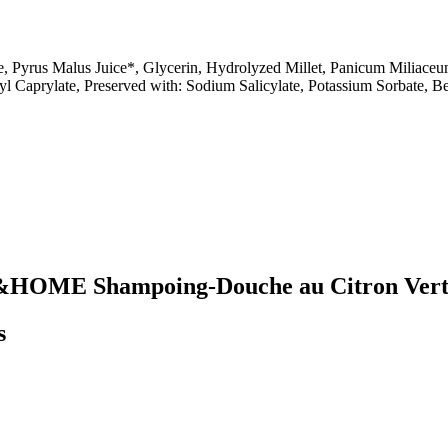
 Pyrus Malus Juice*, Glycerin, Hydrolyzed Millet, Panicum Miliaceum 
yl Caprylate, Preserved with: Sodium Salicylate, Potassium Sorbate, B
 GO&HOME Shampoing-Douche au Citron Ver
s