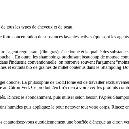
de tous les types de cheveux et de peau.
 forte concentration de substances lavantes actives (que sont les agents t
 l'agent regraissant (film gras) sélectionné et la qualité des substances 
douche... En outre, les shampoings produisant beaucoup de mousse con
dans l'industrie conventionnelle, on retrouve souvent l'argument "moin
éines et extraits bio de graines de millet contenus dans le Shampoing-D
el douche. La philosophie de Go&Home est de travailler exclusivement 
 Citron Vert. Ce produit 2en1 n'a rien à voir avec les produits combi
és. Rincez le abondamment, puis utiliser selon besoin l'Après-Shamp
ins humides puis appliquez le pour nettoyer tout votre corps. Rincez en
s et autorisez-vous quotidiennement une bouffée d'énergie au citron ver