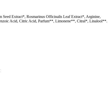
Seed Extract*, Rosmarinus Officinalis Leaf Extract*, Arginine,
enzoic Acid, Citric Acid, Parfum**, Limonene**, Citral*, Linalool**.
t