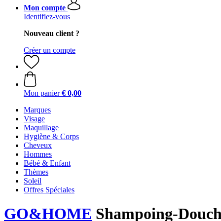
Mon compte
Identifiez-vous
Nouveau client ?
Créer un compte
Mon panier
€ 0,00
Marques
Visage
Maquillage
Hygiène & Corps
Cheveux
Hommes
Bébé & Enfant
Thèmes
Soleil
Offres Spéciales
GO&HOME
Shampoing-Douche