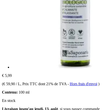
€ 5,99
(
€ 59,90 / L
, Prix TTC dont 21% de TVA
-
Hors frais d'envoi
)
Contenu:
100 ml
En stock
Livraison jusqu'au jeudi, 13. août
, si vous passez commande