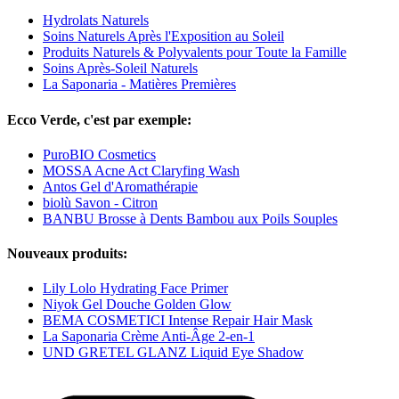
Hydrolats Naturels
Soins Naturels Après l'Exposition au Soleil
Produits Naturels & Polyvalents pour Toute la Famille
Soins Après-Soleil Naturels
La Saponaria - Matières Premières
Ecco Verde, c'est par exemple:
PuroBIO Cosmetics
MOSSA Acne Act Claryfing Wash
Antos Gel d'Aromathérapie
biolù Savon - Citron
BANBU Brosse à Dents Bambou aux Poils Souples
Nouveaux produits:
Lily Lolo Hydrating Face Primer
Niyok Gel Douche Golden Glow
BEMA COSMETICI Intense Repair Hair Mask
La Saponaria Crème Anti-Âge 2-en-1
UND GRETEL GLANZ Liquid Eye Shadow