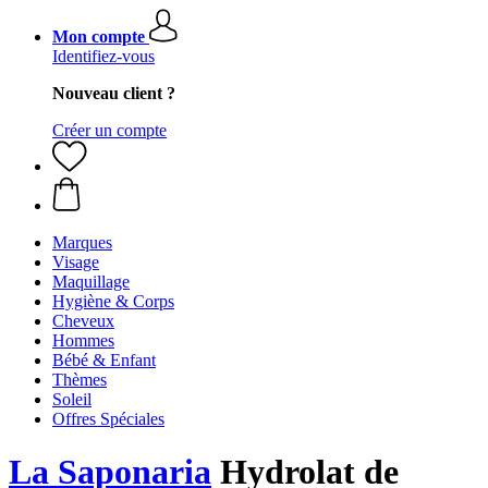
Mon compte
Identifiez-vous
Nouveau client ?
Créer un compte
Marques
Visage
Maquillage
Hygiène & Corps
Cheveux
Hommes
Bébé & Enfant
Thèmes
Soleil
Offres Spéciales
La Saponaria
Hydrolat de