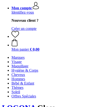
Mon compte
Identifiez-vous
Nouveau client ?
Créer un compte
Mon panier
€ 0,00
Marques
Visage
Maquillage
Hygiène & Corps
Cheveux
Hommes
Bébé & Enfant
Thèmes
Soleil
Offres Spéciales