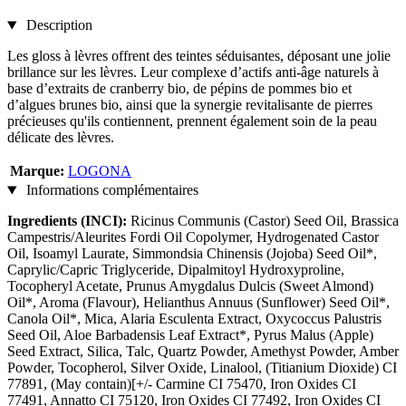
Description
Les gloss à lèvres offrent des teintes séduisantes, déposant une jolie
brillance sur les lèvres. Leur complexe d’actifs anti-âge naturels à
base d’extraits de cranberry bio, de pépins de pommes bio et
d’algues brunes bio, ainsi que la synergie revitalisante de pierres
précieuses qu'ils contiennent, prennent également soin de la peau
délicate des lèvres.
Marque:
LOGONA
Informations complémentaires
Ingredients (INCI):
Ricinus Communis (Castor) Seed Oil, Brassica
Campestris/Aleurites Fordi Oil Copolymer, Hydrogenated Castor
Oil, Isoamyl Laurate, Simmondsia Chinensis (Jojoba) Seed Oil*,
Caprylic/Capric Triglyceride, Dipalmitoyl Hydroxyproline,
Tocopheryl Acetate, Prunus Amygdalus Dulcis (Sweet Almond)
Oil*, Aroma (Flavour), Helianthus Annuus (Sunflower) Seed Oil*,
Canola Oil*, Mica, Alaria Esculenta Extract, Oxycoccus Palustris
Seed Oil, Aloe Barbadensis Leaf Extract*, Pyrus Malus (Apple)
Seed Extract, Silica, Talc, Quartz Powder, Amethyst Powder, Amber
Powder, Tocopherol, Silver Oxide, Linalool, (Titianium Dioxide) CI
77891, (May contain)[+/- Carmine CI 75470, Iron Oxides CI
77491, Annatto CI 75120, Iron Oxides CI 77492, Iron Oxides CI