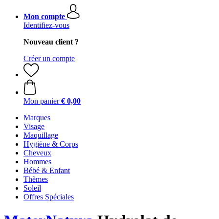
Mon compte
Identifiez-vous
Nouveau client ?
Créer un compte
Mon panier
€ 0,00
Marques
Visage
Maquillage
Hygiène & Corps
Cheveux
Hommes
Bébé & Enfant
Thèmes
Soleil
Offres Spéciales