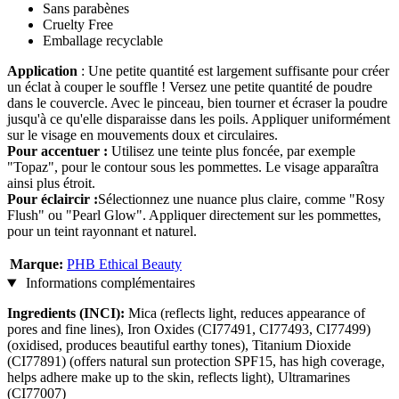
Sans parabènes
Cruelty Free
Emballage recyclable
Application
: Une petite quantité est largement suffisante pour créer
un éclat à couper le souffle ! Versez une petite quantité de poudre
dans le couvercle. Avec le pinceau, bien tourner et écraser la poudre
jusqu'à ce qu'elle disparaisse dans les poils. Appliquer uniformément
sur le visage en mouvements doux et circulaires.
Pour accentuer :
Utilisez une teinte plus foncée, par exemple
"Topaz", pour le contour sous les pommettes. Le visage apparaîtra
ainsi plus étroit.
Pour éclaircir :
Sélectionnez une nuance plus claire, comme "Rosy
Flush" ou "Pearl Glow". Appliquer directement sur les pommettes,
pour un teint rayonnant et naturel.
Marque:
PHB Ethical Beauty
Informations complémentaires
Ingredients (INCI):
Mica (reflects light, reduces appearance of
pores and fine lines), Iron Oxides (CI77491, CI77493, CI77499)
(oxidised, produces beautiful earthy tones), Titanium Dioxide
(CI77891) (offers natural sun protection SPF15, has high coverage,
helps adhere make up to the skin, reflects light), Ultramarines
(CI77007)