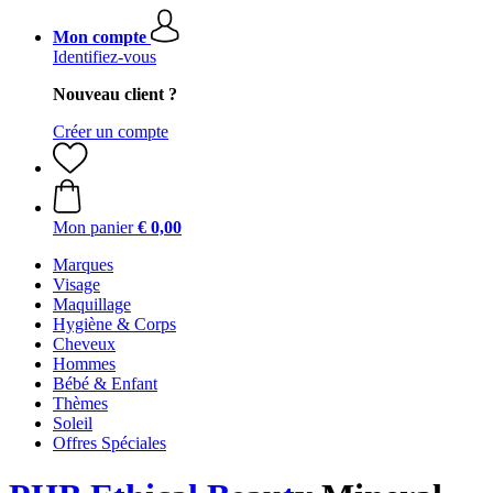
Mon compte
Identifiez-vous
Nouveau client ?
Créer un compte
Mon panier
€ 0,00
Marques
Visage
Maquillage
Hygiène & Corps
Cheveux
Hommes
Bébé & Enfant
Thèmes
Soleil
Offres Spéciales