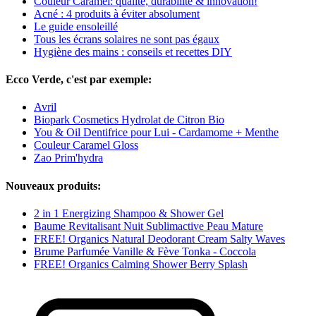
Couleur Caramel: qualité, durabilité & innovation!
Acné : 4 produits à éviter absolument
Le guide ensoleillé
Tous les écrans solaires ne sont pas égaux
Hygiène des mains : conseils et recettes DIY
Ecco Verde, c'est par exemple:
Avril
Biopark Cosmetics Hydrolat de Citron Bio
You & Oil Dentifrice pour Lui - Cardamome + Menthe
Couleur Caramel Gloss
Zao Prim'hydra
Nouveaux produits:
2 in 1 Energizing Shampoo & Shower Gel
Baume Revitalisant Nuit Sublimactive Peau Mature
FREE! Organics Natural Deodorant Cream Salty Waves
Brume Parfumée Vanille & Fève Tonka - Coccola
FREE! Organics Calming Shower Berry Splash