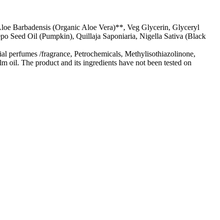
loe Barbadensis (Organic Aloe Vera)**, Veg Glycerin, Glyceryl
o Seed Oil (Pumpkin), Quillaja Saponiaria, Nigella Sativa (Black
l perfumes /fragrance, Petrochemicals, Methylisothiazolinone,
m oil. The product and its ingredients have not been tested on