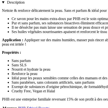
Description
Nettoie & renforce délicatement la peau. Sans et parfum & idéal pour l
Ce savon pour les mains extra-doux par PHB est le soin optimal
Pur et sans parfum, ses substances bioactives éliminent efficaceme
Il ne déssèche pas mais laisse une sensation de peau douce et p
Ses huiles végétales nourrissantes apaisent et renforcent le tiss
Application :
Appliquer sur des mains humides, masser puis rincer abon
peau est irritée !
Propriétés :
Sans parfum
Sans SLS
Nourrit et hydrate la peau
Renforce la peau
Idéal pour les peaux sensibles comme celles des mamans et des
Sans parabènes, sans colorants artificiels, sans parfums
Exempt de substances d'origine pétrochimique, de formaldéhyde,
Cruelty Free, Vegan et Halal
PHB est une entreprise familiale reversant 15% de son profit à des oeu