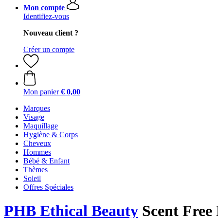
Mon compte
Identifiez-vous
Nouveau client ?
Créer un compte
Mon panier
€ 0,00
Marques
Visage
Maquillage
Hygiène & Corps
Cheveux
Hommes
Bébé & Enfant
Thèmes
Soleil
Offres Spéciales
PHB Ethical Beauty
Scent Free