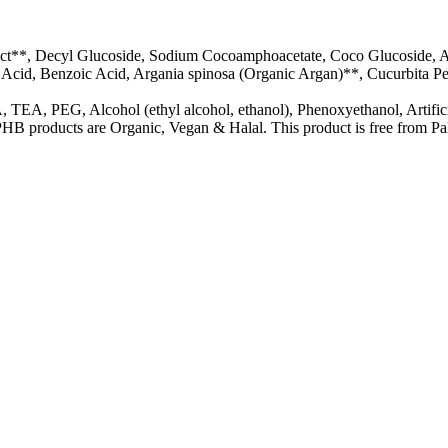
act**, Decyl Glucoside, Sodium Cocoamphoacetate, Coco Glucoside, A
Acid, Benzoic Acid, Argania spinosa (Organic Argan)**, Cucurbita Pep
TEA, PEG, Alcohol (ethyl alcohol, ethanol), Phenoxyethanol, Artificia
PHB products are Organic, Vegan & Halal. This product is free from Pal