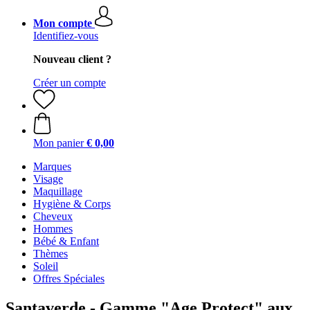
Mon compte
Identifiez-vous
Nouveau client ?
Créer un compte
Mon panier
€ 0,00
Marques
Visage
Maquillage
Hygiène & Corps
Cheveux
Hommes
Bébé & Enfant
Thèmes
Soleil
Offres Spéciales
Santaverde - Gamme "Age Protect" aux