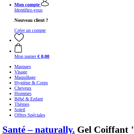
Mon compte
Identifiez-vous
Nouveau client ?
Créer un compte
Mon panier
€ 0,00
Marques
Visage
Maquillage
Hygiène & Corps
Cheveux
Hommes
Bébé & Enfant
Thèmes
Soleil
Offres Spéciales
Santé – naturally.
Gel Coiffant