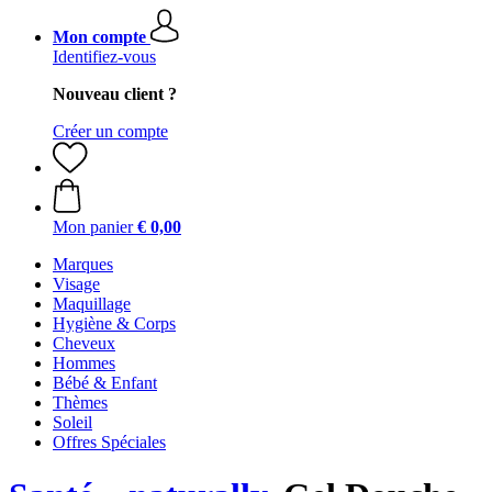
Mon compte
Identifiez-vous
Nouveau client ?
Créer un compte
Mon panier
€ 0,00
Marques
Visage
Maquillage
Hygiène & Corps
Cheveux
Hommes
Bébé & Enfant
Thèmes
Soleil
Offres Spéciales