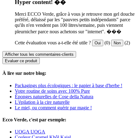
Hyper content! ��
Merci ECCO Verde, grâce à vous je retrouve mon gel douche
préféré, délaissé par les "pauvres petits indépendants" parce
qu'ils n'en vendent pas 100 litres/semaine, puis viennent
pleurnicher parce nous achetons sur "internet". ���
Cette évaluation vous a-t-elle été utile ?
(0)
(2)
Oui
Non
Afficher tous les commentaires-clients
Evaluer ce produit
À lire sur notre blog:
Packagings plus écologiques : le papier à base d'herbe !
Votre routine de soins avec 100% Pure
Éponges naturelles de Cose della Natura
L'épilation à la cire naturelle
Le miel, ou comment guérir par magie !
Ecco Verde, c'est par exemple:
UOGA UOGA
Couleur Caramel Khôl Kajal