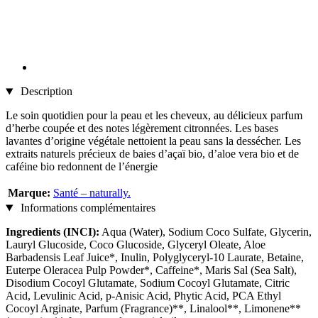
Description
Le soin quotidien pour la peau et les cheveux, au délicieux parfum
d’herbe coupée et des notes légèrement citronnées. Les bases
lavantes d’origine végétale nettoient la peau sans la dessécher. Les
extraits naturels précieux de baies d’açaï bio, d’aloe vera bio et de
caféine bio redonnent de l’énergie
Marque:
Santé – naturally.
Informations complémentaires
Ingredients (INCI):
Aqua (Water), Sodium Coco Sulfate, Glycerin,
Lauryl Glucoside, Coco Glucoside, Glyceryl Oleate, Aloe
Barbadensis Leaf Juice*, Inulin, Polyglyceryl-10 Laurate, Betaine,
Euterpe Oleracea Pulp Powder*, Caffeine*, Maris Sal (Sea Salt),
Disodium Cocoyl Glutamate, Sodium Cocoyl Glutamate, Citric
Acid, Levulinic Acid, p-Anisic Acid, Phytic Acid, PCA Ethyl
Cocoyl Arginate, Parfum (Fragrance)**, Linalool**, Limonene**