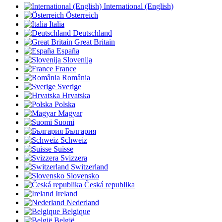
International (English)
Österreich
Italia
Deutschland
Great Britain
España
Slovenija
France
România
Sverige
Hrvatska
Polska
Magyar
Suomi
България
Schweiz
Suisse
Svizzera
Switzerland
Slovensko
Česká republika
Ireland
Nederland
Belgique
België