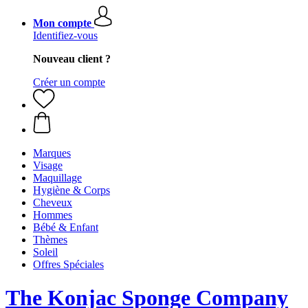
Mon compte
Identifiez-vous
Nouveau client ?
Créer un compte
Marques
Visage
Maquillage
Hygiène & Corps
Cheveux
Hommes
Bébé & Enfant
Thèmes
Soleil
Offres Spéciales
The Konjac Sponge Company