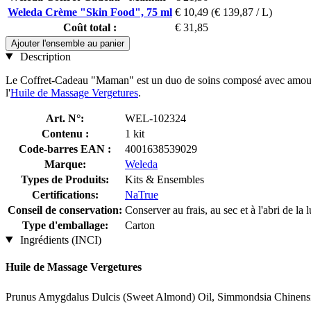
Weleda Crème "Skin Food", 75 ml
€ 10,49
(€ 139,87 / L)
Coût total :
€ 31,85
Ajouter l'ensemble au panier
Description
Le Coffret-Cadeau "Maman" est un duo de soins composé avec amour po
l'
Huile de Massage Vergetures
.
Art. N°:
WEL-102324
Contenu :
1 kit
Code-barres EAN :
4001638539029
Marque:
Weleda
Types de Produits:
Kits & Ensembles
Certifications:
NaTrue
Conseil de conservation:
Conserver au frais, au sec et à l'abri de la 
Type d'emballage:
Carton
Ingrédients (INCI)
Huile de Massage Vergetures
Prunus Amygdalus Dulcis (Sweet Almond) Oil, Simmondsia Chinensis