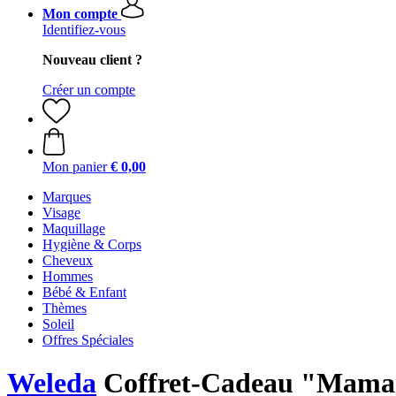
Mon compte
Identifiez-vous
Nouveau client ?
Créer un compte
Mon panier
€ 0,00
Marques
Visage
Maquillage
Hygiène & Corps
Cheveux
Hommes
Bébé & Enfant
Thèmes
Soleil
Offres Spéciales
Weleda
Coffret-Cadeau "Mam