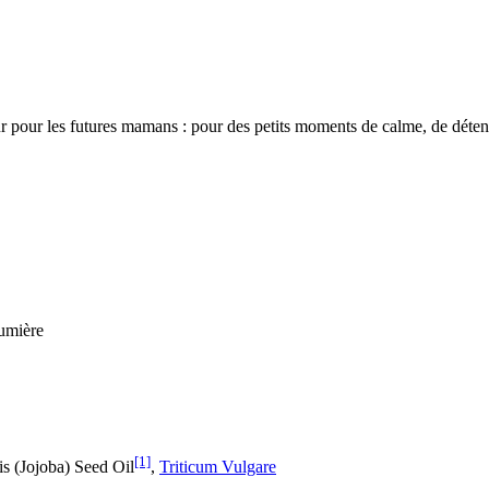
ur les futures mamans : pour des petits moments de calme, de détente 
lumière
[1]
 (Jojoba) Seed Oil
,
Triticum Vulgare