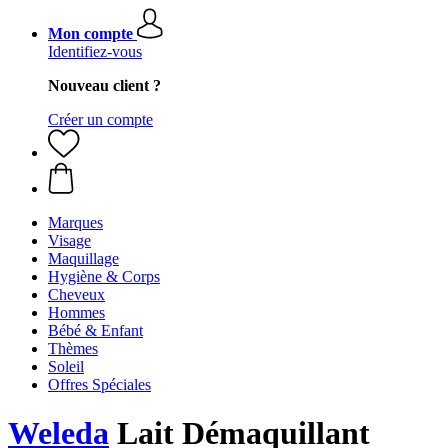
Mon compte
Identifiez-vous
Nouveau client ?
Créer un compte
Marques
Visage
Maquillage
Hygiène & Corps
Cheveux
Hommes
Bébé & Enfant
Thèmes
Soleil
Offres Spéciales
Weleda
Lait Démaquillant