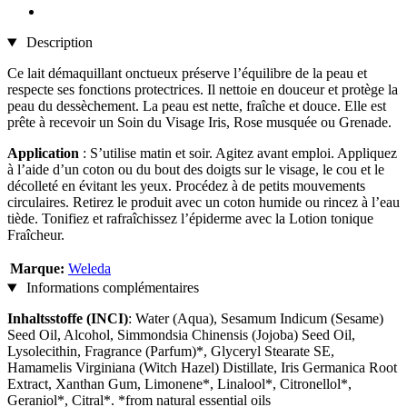
Description
Ce lait démaquillant onctueux préserve l’équilibre de la peau et
respecte ses fonctions protectrices. Il nettoie en douceur et protège la
peau du dessèchement. La peau est nette, fraîche et douce. Elle est
prête à recevoir un Soin du Visage Iris, Rose musquée ou Grenade.
Application
: S’utilise matin et soir. Agitez avant emploi. Appliquez
à l’aide d’un coton ou du bout des doigts sur le visage, le cou et le
décolleté en évitant les yeux. Procédez à de petits mouvements
circulaires. Retirez le produit avec un coton humide ou rincez à l’eau
tiède. Tonifiez et rafraîchissez l’épiderme avec la Lotion tonique
Fraîcheur.
Marque:
Weleda
Informations complémentaires
Inhaltsstoffe (INCI)
: Water (Aqua), Sesamum Indicum (Sesame)
Seed Oil, Alcohol, Simmondsia Chinensis (Jojoba) Seed Oil,
Lysolecithin, Fragrance (Parfum)*, Glyceryl Stearate SE,
Hamamelis Virginiana (Witch Hazel) Distillate, Iris Germanica Root
Extract, Xanthan Gum, Limonene*, Linalool*, Citronellol*,
Geraniol*, Citral*. *from natural essential oils