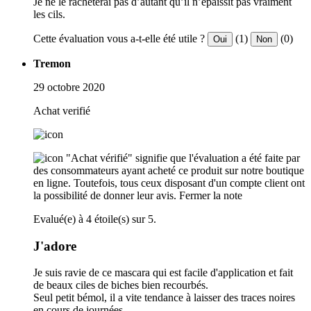
Je ne le rachèterai pas d’autant qu’il n’épaissit pas vraiment
les cils.
Cette évaluation vous a-t-elle été utile ?
(1)
(0)
Oui
Non
Tremon
29 octobre 2020
Achat verifié
"Achat vérifié" signifie que l'évaluation a été faite par
des consommateurs ayant acheté ce produit sur notre boutique
en ligne. Toutefois, tous ceux disposant d'un compte client ont
la possibilité de donner leur avis.
Fermer la note
Evalué(e) à 4 étoile(s) sur 5.
J'adore
Je suis ravie de ce mascara qui est facile d'application et fait
de beaux ciles de biches bien recourbés.
Seul petit bémol, il a vite tendance à laisser des traces noires
en cours de journées.