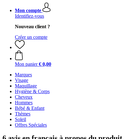
Mon compte
Identifiez-vous
Nouveau client ?
Créer un compte
Mon panier
€ 0,00
Marques
Visage
Maquillage
Hygiène & Corps
Cheveux
Hommes
Bébé & Enfant
Thèmes
Soleil
Offres Spéciales
6 avis en français à propos du produit