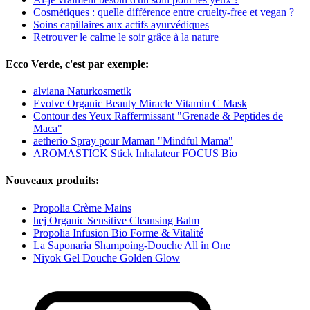
Cosmétiques : quelle différence entre cruelty-free et vegan ?
Soins capillaires aux actifs ayurvédiques
Retrouver le calme le soir grâce à la nature
Ecco Verde, c'est par exemple:
alviana Naturkosmetik
Evolve Organic Beauty Miracle Vitamin C Mask
Contour des Yeux Raffermissant "Grenade & Peptides de
Maca"
aetherio Spray pour Maman "Mindful Mama"
AROMASTICK Stick Inhalateur FOCUS Bio
Nouveaux produits:
Propolia Crème Mains
hej Organic Sensitive Cleansing Balm
Propolia Infusion Bio Forme & Vitalité
La Saponaria Shampoing-Douche All in One
Niyok Gel Douche Golden Glow