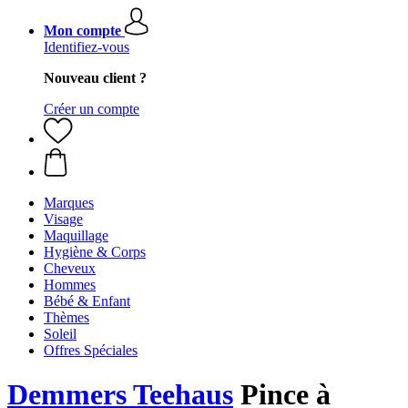
Mon compte
Identifiez-vous
Nouveau client ?
Créer un compte
Marques
Visage
Maquillage
Hygiène & Corps
Cheveux
Hommes
Bébé & Enfant
Thèmes
Soleil
Offres Spéciales
Demmers Teehaus
Pince à