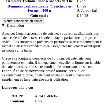
Demmers Teehaus Pince à Sachets de Thé
€ 2,99
Demmers Teehaus Tisane "Fraîcheur &
€ 7,29
Forme", 100 g
(€ 72,90 / kg)
Coût total :
€ 10,28
Ajouter l'ensemble au panier
Description
Avec cet élégant accessoire de cuisine, vous retirez désormais vos
sachets de thé de la tasse chaude de façon parfaitement propre et
stylée ! Les surfaces de préhension perforées saisissent fermement le
sachet et laissent l’excédent d’eau s’égoutter facilement avant qu’il
ne coule sur la table.
Grâce à sa longueur compacte de 13,5 cm, cet ustensile tient
parfaitement en main. Il fait également excellente figure sur la table
du café pour servir du sucre candi ou des morceaux de sucre.
Fabriqué en acier inoxydable brossé robuste, cet outil est
extrêmement durable, totalement neutre en goût et passe très
simplement au lave-vaisselle après utilisation.
Longueur :
13,5 cm
Art. N°:
XPI-DT-00-96596
Contenu :
1 pcs