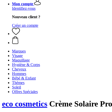
Mon compte
Identifiez-vous
Nouveau client ?
Créer un compte
Marques
Visage
Maquillage
Hygiène & Corps
Cheveux
Hommes
Bébé & Enfant
Thèmes
Soleil
Offres Spéciales
eco cosmetics
Crème Solaire Pro