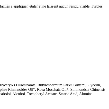
aciles à appliquer, étaler et ne laissent aucun résidu visible. Fiables,
lyceryl-3 Diisostearate, Butyrospermum Parkii Butter*, Glycerin,
ppophae Rhamnoides Oil*, Rosa Moschata Oil*, Simmondsia Chinensis
sabolol, Alcohol, Tocopheryl Acetate, Stearic Acid, Alumina