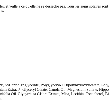
l et veille à ce qu'elle ne se dessèche pas. Tous les soins solaires sont f
is.
ylic/Capric Triglyceride, Polyglyceryl-2 Dipolyhydroxystearate, Polyg
natum Extract*, Glyceryl Oleate, Canola Oil, Magnesium Sulfate, Hi
folia Oil, Glycyrrhiza Glabra Extract, Mica, Lecithin, Tocopherol, Bi
l.