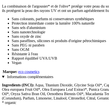
La combinaison de l'argousier* et de l'olive* protège votre peau du solei
ils protègent la peau des rayons UV et ont un parfum agréablement fra
Sans colorants, parfums ni conservateurs synthétiques
Protection immédiate contre la lumière 100% naturelle
Sans sels d'aluminium
Sans nanotechnologie
Sans oxyde de zinc
Sans paraffines, silicones ni produits d'origine pétrochimiques
Sans PEG ni paraben
Sans OGM
Résistante à l'eau
Rapport équilibré UVA:UVB
Vegan
Marque:
eco cosmetics
Informations complémentaires
Ingredients (INCI):
Aqua, Titanium Dioxide, Glycine Soja Oil*, Capr
Olea europaea Fruit Oil*, Olea Europaea Leaf Extract*, Punica Gra
Oil*, Oryza Sativa Bran Oil, Oenothera Biennis Oil*, Macadamia Terni
(Corundum), Parfum, Limonene, Linalool, Citronellol, Citral, Geranio
* organic