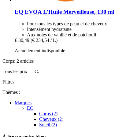
EQ EVOA
L’Huile Merveilleuse, 130 ml
Pour tous les types de peau et de cheveux
Intensément hydratante
Aux notes de vanille et de patchouli
€ 30,49
(€ 234,54 / L)
Actuellement indisponible
Corps: 2 articles
Tous les prix TTC.
Filtres
Thèmes :
Marques
EQ
Corps (2)
Cheveux (2)
Soleil (2)
À lire sur notre blog: