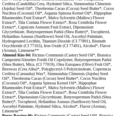
Cerifera (Candelilla) Cera, Hydrated Silica, Simmondsia Chinensis
(Jojoba) Seed Oil*, Theobroma Cacao (Cocoa) Seed Butter*, Cocos
Nucifera (Coconut) Oil*, Argania Spinosa Kernel Oil*, Hippophae
Rhamnoides Fruit Extract*, Malva Sylvestris (Mallow) Flower
Extract*, Tilia Cordata Flower Extract*, Rosa Centifolia Flower
Extract*, Capsicum Annuum Fruit Extract, Dipotassium
Glycyrrhizate, Butyrospermum Parkii (Shea Butter)*, Tocopherol,
Helianthus Annuus (Sunflower) Seed Oil, Ascorbyl Palmitate,
Hydrogenated Lecithin, Titanium Dioxide (CI 77891), Bismuth
Oxychloride (CI 77163), Iron Oxide (CI 77491), Alcohol*, Flavor
(Aroma), Limonene**
Almond Kiss 04:
Ricinus Communis (Castor) Seed Oil*, Brassica
Campestris/Aleurites Fordii Oil Copolymer, Butyrospermum Parkii
(Shea Butter), Mica, (CI 77019), Olea Europaea (Olive) Fruit Oil*,
Beeswax (Cera Alba)*, Polyglyceryl-3 Polyricinoleate, Copernicia
Cerifera (Carnauba) Wax*, Simmondsia Chinensis (Jojoba) Seed
Oil*, Theobroma Cacao (Cocoa) Seed Butter*, Cocos Nucifera
(Coconut) Oil*, Argania Spinosa Kernel Oil*, Hippophae
Rhamnoides Fruit Extract*, Malva Sylvestris (Mallow) Flower
Extract*, Tilia Cordata Flower Extract*, Rosa Centifolia Flower
Extract*, Dipotassium Glycyrrhizate, Butyrospermum Parkii (Shea
Butter)*, Tocopherol, Helianthus Annuus (Sunflower) Seed Oil,
Ascorbyl Palmitate, Hydrated Silica, Alcohol*, Flavor (Aroma),
Limonene**
Berry Passion 06:
Ricinus Communis (Castor) Seed Oil*, Brassica