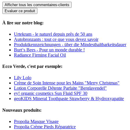
Afficher tous les commentaires-clients
Evaluer ce produit
À lire sur notre blog:
Urtekram - le naturel depuis près de 50 ans
Autobronzants : tout ce que vous devez savoir
Produktkennzeichnungen - über die Mindesthaltbarkeitsdauer
Burt‘s Bees - Pour un monde durable !
Radiance Firming Facial Oil
Ecco Verde, c'est par exemple:
Lily Lolo
Crème de Soin Intense pour les Mains "Merry Christmas"
Lotion Corporelle Détente Parfaite "Berglavendel"
ey! organic cosmetics Sun Fluid SPF 30
geoKIDS Mineral Toothpaste Strawberry & Hydroxyapatite
Nouveaux produits:
Propolia Masque Visage
Propolia Crème Pieds Réparatrice