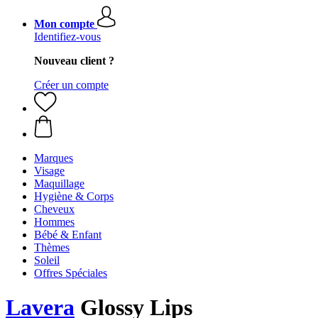
Mon compte
Identifiez-vous
Nouveau client ?
Créer un compte
Marques
Visage
Maquillage
Hygiène & Corps
Cheveux
Hommes
Bébé & Enfant
Thèmes
Soleil
Offres Spéciales
Lavera
Glossy Lips