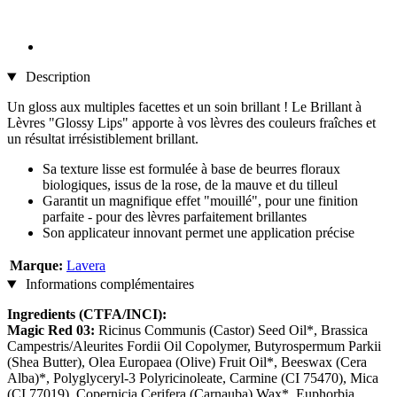
Description
Un gloss aux multiples facettes et un soin brillant ! Le Brillant à
Lèvres "Glossy Lips" apporte à vos lèvres des couleurs fraîches et
un résultat irrésistiblement brillant.
Sa texture lisse est formulée à base de beurres floraux
biologiques, issus de la rose, de la mauve et du tilleul
Garantit un magnifique effet "mouillé", pour une finition
parfaite - pour des lèvres parfaitement brillantes
Son applicateur innovant permet une application précise
Marque:
Lavera
Informations complémentaires
Ingredients (CTFA/INCI):
Magic Red 03:
Ricinus Communis (Castor) Seed Oil*, Brassica
Campestris/Aleurites Fordii Oil Copolymer, Butyrospermum Parkii
(Shea Butter), Olea Europaea (Olive) Fruit Oil*, Beeswax (Cera
Alba)*, Polyglyceryl-3 Polyricinoleate, Carmine (CI 75470), Mica
(CI 77019), Copernicia Cerifera (Carnauba) Wax*, Euphorbia