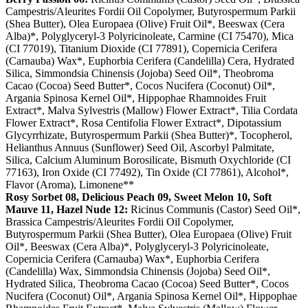
Campestris/Aleurites Fordii Oil Copolymer, Butyrospermum Parkii
(Shea Butter), Olea Europaea (Olive) Fruit Oil*, Beeswax (Cera
Alba)*, Polyglyceryl-3 Polyricinoleate, Carmine (CI 75470), Mica
(CI 77019), Titanium Dioxide (CI 77891), Copernicia Cerifera
(Carnauba) Wax*, Euphorbia Cerifera (Candelilla) Cera, Hydrated
Silica, Simmondsia Chinensis (Jojoba) Seed Oil*, Theobroma
Cacao (Cocoa) Seed Butter*, Cocos Nucifera (Coconut) Oil*,
Argania Spinosa Kernel Oil*, Hippophae Rhamnoides Fruit
Extract*, Malva Sylvestris (Mallow) Flower Extract*, Tilia Cordata
Flower Extract*, Rosa Centifolia Flower Extract*, Dipotassium
Glycyrrhizate, Butyrospermum Parkii (Shea Butter)*, Tocopherol,
Helianthus Annuus (Sunflower) Seed Oil, Ascorbyl Palmitate,
Silica, Calcium Aluminum Borosilicate, Bismuth Oxychloride (CI
77163), Iron Oxide (CI 77492), Tin Oxide (CI 77861), Alcohol*,
Flavor (Aroma), Limonene**
Rosy Sorbet 08, Delicious Peach 09, Sweet Melon 10, Soft
Mauve 11, Hazel Nude 12:
Ricinus Communis (Castor) Seed Oil*,
Brassica Campestris/Aleurites Fordii Oil Copolymer,
Butyrospermum Parkii (Shea Butter), Olea Europaea (Olive) Fruit
Oil*, Beeswax (Cera Alba)*, Polyglyceryl-3 Polyricinoleate,
Copernicia Cerifera (Carnauba) Wax*, Euphorbia Cerifera
(Candelilla) Wax, Simmondsia Chinensis (Jojoba) Seed Oil*,
Hydrated Silica, Theobroma Cacao (Cocoa) Seed Butter*, Cocos
Nucifera (Coconut) Oil*, Argania Spinosa Kernel Oil*, Hippophae