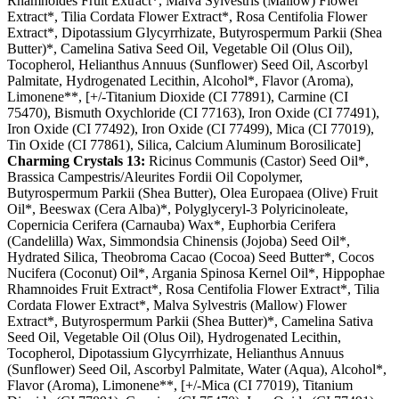
Rhamnoides Fruit Extract*, Malva Sylvestris (Mallow) Flower
Extract*, Tilia Cordata Flower Extract*, Rosa Centifolia Flower
Extract*, Dipotassium Glycyrrhizate, Butyrospermum Parkii (Shea
Butter)*, Camelina Sativa Seed Oil, Vegetable Oil (Olus Oil),
Tocopherol, Helianthus Annuus (Sunflower) Seed Oil, Ascorbyl
Palmitate, Hydrogenated Lecithin, Alcohol*, Flavor (Aroma),
Limonene**, [+/-Titanium Dioxide (CI 77891), Carmine (CI
75470), Bismuth Oxychloride (CI 77163), Iron Oxide (CI 77491),
Iron Oxide (CI 77492), Iron Oxide (CI 77499), Mica (CI 77019),
Tin Oxide (CI 77861), Silica, Calcium Aluminum Borosilicate]
Charming Crystals 13:
Ricinus Communis (Castor) Seed Oil*,
Brassica Campestris/Aleurites Fordii Oil Copolymer,
Butyrospermum Parkii (Shea Butter), Olea Europaea (Olive) Fruit
Oil*, Beeswax (Cera Alba)*, Polyglyceryl-3 Polyricinoleate,
Copernicia Cerifera (Carnauba) Wax*, Euphorbia Cerifera
(Candelilla) Wax, Simmondsia Chinensis (Jojoba) Seed Oil*,
Hydrated Silica, Theobroma Cacao (Cocoa) Seed Butter*, Cocos
Nucifera (Coconut) Oil*, Argania Spinosa Kernel Oil*, Hippophae
Rhamnoides Fruit Extract*, Rosa Centifolia Flower Extract*, Tilia
Cordata Flower Extract*, Malva Sylvestris (Mallow) Flower
Extract*, Butyrospermum Parkii (Shea Butter)*, Camelina Sativa
Seed Oil, Vegetable Oil (Olus Oil), Hydrogenated Lecithin,
Tocopherol, Dipotassium Glycyrrhizate, Helianthus Annuus
(Sunflower) Seed Oil, Ascorbyl Palmitate, Water (Aqua), Alcohol*,
Flavor (Aroma), Limonene**, [+/-Mica (CI 77019), Titanium