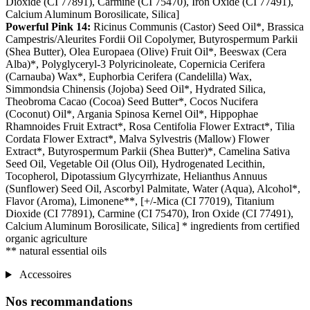
Dioxide (CI 77891), Carmine (CI 75470), Iron Oxide (CI 77491),
Calcium Aluminum Borosilicate, Silica]
Powerful Pink 14:
Ricinus Communis (Castor) Seed Oil*, Brassica
Campestris/Aleurites Fordii Oil Copolymer, Butyrospermum Parkii
(Shea Butter), Olea Europaea (Olive) Fruit Oil*, Beeswax (Cera
Alba)*, Polyglyceryl-3 Polyricinoleate, Copernicia Cerifera
(Carnauba) Wax*, Euphorbia Cerifera (Candelilla) Wax,
Simmondsia Chinensis (Jojoba) Seed Oil*, Hydrated Silica,
Theobroma Cacao (Cocoa) Seed Butter*, Cocos Nucifera
(Coconut) Oil*, Argania Spinosa Kernel Oil*, Hippophae
Rhamnoides Fruit Extract*, Rosa Centifolia Flower Extract*, Tilia
Cordata Flower Extract*, Malva Sylvestris (Mallow) Flower
Extract*, Butyrospermum Parkii (Shea Butter)*, Camelina Sativa
Seed Oil, Vegetable Oil (Olus Oil), Hydrogenated Lecithin,
Tocopherol, Dipotassium Glycyrrhizate, Helianthus Annuus
(Sunflower) Seed Oil, Ascorbyl Palmitate, Water (Aqua), Alcohol*,
Flavor (Aroma), Limonene**, [+/-Mica (CI 77019), Titanium
Dioxide (CI 77891), Carmine (CI 75470), Iron Oxide (CI 77491),
Calcium Aluminum Borosilicate, Silica] * ingredients from certified
organic agriculture
** natural essential oils
Accessoires
Nos recommandations