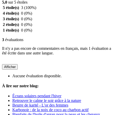
5,0
sur 5 étoiles
5 étoile(s)
3
(100%)
4 étoile(s)
0
(0%)
3 étoile(s)
0
(0%)
2 étoile(s)
0
(0%)
1 étoile(s)
0
(0%)
3
évaluations
Il n'y a pas encore de commentaires en français, mais 1 évaluation a
été écrite dans une autre langue.
Afficher
Aucune évaluation disponible.
À lire sur notre blog:
Écrans solaires pendant l'hiver
Retrouver le calme le soir grâce à la nature
Beurre de karité - L'or des femmes
Karbonoir : de la noix de coco au charbon actif
Bienfaits de l'huile d'argan pour la peau et les cheveux