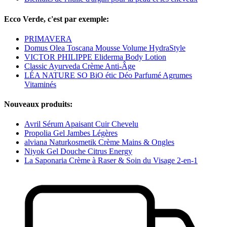
Ecco Verde, c'est par exemple:
PRIMAVERA
Domus Olea Toscana Mousse Volume HydraStyle
VICTOR PHILIPPE Eliderma Body Lotion
Classic Ayurveda Crème Anti-Âge
LÉA NATURE SO BiO étic Déo Parfumé Agrumes
Vitaminés
Nouveaux produits:
Avril Sérum Apaisant Cuir Chevelu
Propolia Gel Jambes Légères
alviana Naturkosmetik Crème Mains & Ongles
Niyok Gel Douche Citrus Energy
La Saponaria Crème à Raser & Soin du Visage 2-en-1