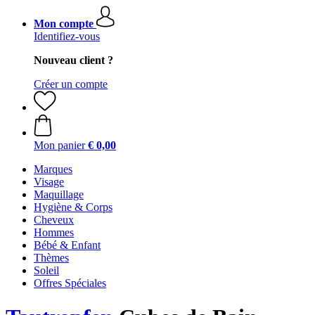
Mon compte
Identifiez-vous
Nouveau client ?
Créer un compte
Mon panier
€ 0,00
Marques
Visage
Maquillage
Hygiène & Corps
Cheveux
Hommes
Bébé & Enfant
Thèmes
Soleil
Offres Spéciales