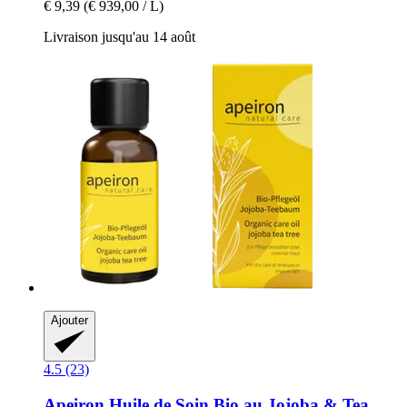
€ 9,39
(€ 939,00 / L)
Livraison jusqu'au 14 août
Ajouter
4.5 (23)
Apeiron
Huile de Soin Bio au Jojoba & Tea