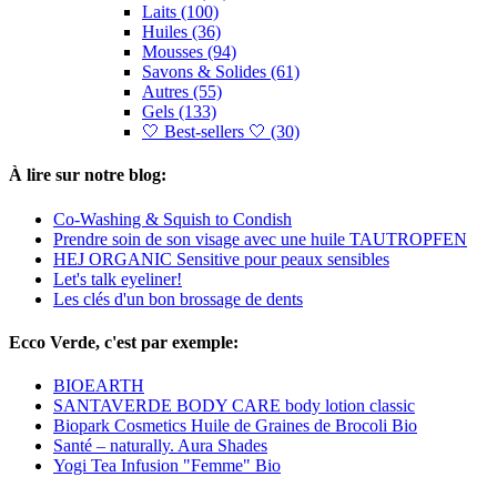
Laits (100)
Huiles (36)
Mousses (94)
Savons & Solides (61)
Autres (55)
Gels (133)
🤍 Best-sellers 🤍 (30)
À lire sur notre blog:
Co-Washing & Squish to Condish
Prendre soin de son visage avec une huile TAUTROPFEN
HEJ ORGANIC Sensitive pour peaux sensibles
Let's talk eyeliner!
Les clés d'un bon brossage de dents
Ecco Verde, c'est par exemple:
BIOEARTH
SANTAVERDE BODY CARE body lotion classic
Biopark Cosmetics Huile de Graines de Brocoli Bio
Santé – naturally. Aura Shades
Yogi Tea Infusion "Femme" Bio