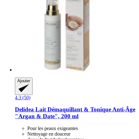
Ajouter
4.3 (50)
Delidea
Lait Démaquillant & Tonique Anti-​Âge
"Argan & Date", 200 ml
Pour les peaux exigeantes
Nettoyage en douceur