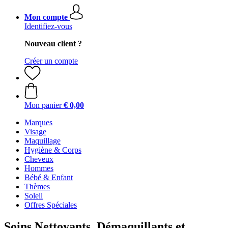
Mon compte
Identifiez-vous
Nouveau client ?
Créer un compte
Mon panier
€ 0,00
Marques
Visage
Maquillage
Hygiène & Corps
Cheveux
Hommes
Bébé & Enfant
Thèmes
Soleil
Offres Spéciales
Soins Nettoyants, Démaquillants et