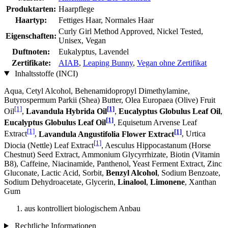
Produktarten:
Haarpflege
Haartyp:
Fettiges Haar, Normales Haar
Curly Girl Method Approved, Nickel Tested,
Eigenschaften:
Unisex, Vegan
Duftnoten:
Eukalyptus, Lavendel
Zertifikate:
AIAB
,
Leaping Bunny
,
Vegan ohne Zertifikat
Inhaltsstoffe (INCI)
Aqua, Cetyl Alcohol, Behenamidopropyl Dimethylamine,
Butyrospermum Parkii (Shea) Butter, Olea Europaea (Olive) Fruit
[1]
[1]
Oil
,
Lavandula Hybrida Oil
,
Eucalyptus Globulus Leaf Oil
,
[1]
Eucalyptus Globulus Leaf Oil
, Equisetum Arvense Leaf
[1]
[1]
Extract
,
Lavandula Angustifolia Flower Extract
, Urtica
[1]
Diocia (Nettle) Leaf Extract
, Aesculus Hippocastanum (Horse
Chestnut) Seed Extract, Ammonium Glycyrrhizate, Biotin (Vitamin
B8), Caffeine, Niacinamide, Panthenol, Yeast Ferment Extract, Zinc
Gluconate, Lactic Acid, Sorbit,
Benzyl Alcohol
, Sodium Benzoate,
Sodium Dehydroacetate, Glycerin,
Linalool
,
Limonene
, Xanthan
Gum
aus kontrolliert biologischem Anbau
Rechtliche Informationen