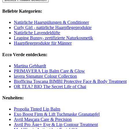
Beliebte Kategorien:
Natürliche Haarspülungen & Conditioner
Curly Girl - natürliche Haarpflegeprodukte
Natürliche Lavendeldüfte
Leaping Bunny- zertifizierte Naturkosmetik
Haarpflegeprodukte für Männer
Ecco Verde entdecken:
Martina Gebhardt
PRIMAVERA Lip Balm Care & Glow
lavera Signature Colour Collection
Biofficina Toscana BIMBI Protective Face & Body Treatment
OR TEA? BIO The Secret Life of Chai
Neuheiten:
Propolia Tinted Lip Balm
Exo Boost Firm & Lift Tuchmaske Granatapfel
Avril Mascara Care & Precision
Avril Pro Âge+ Eye & Lip Contour Treatment