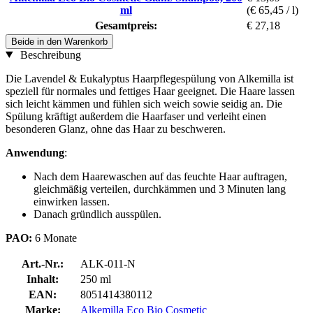
ml
(€ 65,45 / l)
Gesamtpreis:
€ 27,18
Beide in den Warenkorb
Beschreibung
Die Lavendel & Eukalyptus Haarpflegespülung von Alkemilla ist
speziell für normales und fettiges Haar geeignet. Die Haare lassen
sich leicht kämmen und fühlen sich weich sowie seidig an. Die
Spülung kräftigt außerdem die Haarfaser und verleiht einen
besonderen Glanz, ohne das Haar zu beschweren.
Anwendung
:
Nach dem Haarewaschen auf das feuchte Haar auftragen,
gleichmäßig verteilen, durchkämmen und 3 Minuten lang
einwirken lassen.
Danach gründlich ausspülen.
PAO:
6 Monate
Art.-Nr.:
ALK-011-N
Inhalt:
250 ml
EAN:
8051414380112
Marke:
Alkemilla Eco Bio Cosmetic