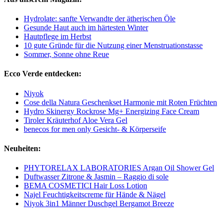
Hydrolate: sanfte Verwandte der ätherischen Öle
Gesunde Haut auch im härtesten Winter
Hautpflege im Herbst
10 gute Gründe für die Nutzung einer Menstruationstasse
Sommer, Sonne ohne Reue
Ecco Verde entdecken:
Niyok
Cose della Natura Geschenkset Harmonie mit Roten Früchten
Hydro Skinergy Rockrose Mg+ Energizing Face Cream
Tiroler Kräuterhof Aloe Vera Gel
benecos for men only Gesicht- & Körperseife
Neuheiten:
PHYTORELAX LABORATORIES Argan Oil Shower Gel
Duftwasser Zitrone & Jasmin – Raggio di sole
BEMA COSMETICI Hair Loss Lotion
Najel Feuchtigkeitscreme für Hände & Nägel
Niyok 3in1 Männer Duschgel Bergamot Breeze