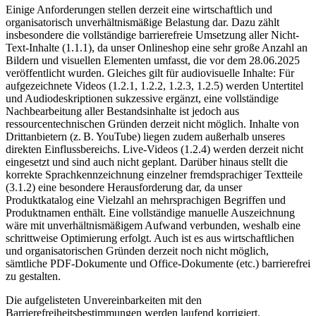
Einige Anforderungen stellen derzeit eine wirtschaftlich und
organisatorisch unverhältnismäßige Belastung dar. Dazu zählt
insbesondere die vollständige barrierefreie Umsetzung aller Nicht-
Text-Inhalte (1.1.1), da unser Onlineshop eine sehr große Anzahl an
Bildern und visuellen Elementen umfasst, die vor dem 28.06.2025
veröffentlicht wurden. Gleiches gilt für audiovisuelle Inhalte: Für
aufgezeichnete Videos (1.2.1, 1.2.2, 1.2.3, 1.2.5) werden Untertitel
und Audiodeskriptionen sukzessive ergänzt, eine vollständige
Nachbearbeitung aller Bestandsinhalte ist jedoch aus
ressourcentechnischen Gründen derzeit nicht möglich. Inhalte von
Drittanbietern (z. B. YouTube) liegen zudem außerhalb unseres
direkten Einflussbereichs. Live-Videos (1.2.4) werden derzeit nicht
eingesetzt und sind auch nicht geplant. Darüber hinaus stellt die
korrekte Sprachkennzeichnung einzelner fremdsprachiger Textteile
(3.1.2) eine besondere Herausforderung dar, da unser
Produktkatalog eine Vielzahl an mehrsprachigen Begriffen und
Produktnamen enthält. Eine vollständige manuelle Auszeichnung
wäre mit unverhältnismäßigem Aufwand verbunden, weshalb eine
schrittweise Optimierung erfolgt. Auch ist es aus wirtschaftlichen
und organisatorischen Gründen derzeit noch nicht möglich,
sämtliche PDF-Dokumente und Office-Dokumente (etc.) barrierefrei
zu gestalten.
Die aufgelisteten Unvereinbarkeiten mit den
Barrierefreiheitsbestimmungen werden laufend korrigiert.