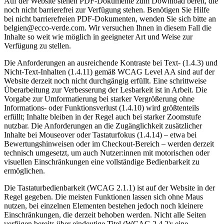
Auf der Website stehen PDF-Dokumente zum Download bereit, die
noch nicht barrierefrei zur Verfügung stehen. Benötigen Sie Hilfe
bei nicht barrierefreien PDF-Dokumenten, wenden Sie sich bitte an
belgien@ecco-verde.com. Wir versuchen Ihnen in diesem Fall die
Inhalte so weit wie möglich in geeigneter Art und Weise zur
Verfügung zu stellen.
Die Anforderungen an ausreichende Kontraste bei Text- (1.4.3) und
Nicht-Text-Inhalten (1.4.11) gemäß WCAG Level AA sind auf der
Website derzeit noch nicht durchgängig erfüllt. Eine schrittweise
Überarbeitung zur Verbesserung der Lesbarkeit ist in Arbeit. Die
Vorgabe zur Umformatierung bei starker Vergrößerung ohne
Informations- oder Funktionsverlust (1.4.10) wird größtenteils
erfüllt; Inhalte bleiben in der Regel auch bei starker Zoomstufe
nutzbar. Die Anforderungen an die Zugänglichkeit zusätzlicher
Inhalte bei Mouseover oder Tastaturfokus (1.4.14) – etwa bei
Bewertungshinweisen oder im Checkout-Bereich – werden derzeit
technisch umgesetzt, um auch Nutzer:innen mit motorischen oder
visuellen Einschränkungen eine vollständige Bedienbarkeit zu
ermöglichen.
Die Tastaturbedienbarkeit (WCAG 2.1.1) ist auf der Website in der
Regel gegeben. Die meisten Funktionen lassen sich ohne Maus
nutzen, bei einzelnen Elementen bestehen jedoch noch kleinere
Einschränkungen, die derzeit behoben werden. Nicht alle Seiten
verfügen bereits über eindeutige Titel (WCAG 2.4.2); eine