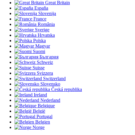
Great Britain
España
Slovenija
France
România
Sverige
Hrvatska
Polska
Magyar
Suomi
България
Schweiz
Suisse
Svizzera
Switzerland
Slovensko
Česká republika
Ireland
Nederland
Belgique
België
Portugal
Belgien
Norge