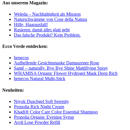
Aus unserem Magazin:
Weleda – Nachhaltigkeit als Mission
Naturschwämme von Cose della Natura
Hilfe, Haarausfall!
Rasieren: damit alles glatt geht
Das falsche Produkt? Kein Problem.
Ecco Verde entdecken:
benecos
Aufhellende Gesichtsmaske Damaszener Rose
Santé – naturally. Bye Bye Shine Mattifiying Spray
WHAMISA Organic Flower Hydrogel Mask Deep Rich
benecos Natural Multi-Stick
Neuheiten:
Niyok Duschgel Soft Serenity
Propolia Rich Night Cream
Khadi® Color Care Color Essential Shampoo
Propolia Organic Evening Syrup
Avril Lose Powder Refill